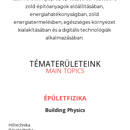
zöld építőanyagok előállításában, 
energiahatékonyság
ban, zöld
energia
termelésben
, egészséges környezet 
kialakításában 
és a digitális technológiák 
alkalmazásában.
TÉMATERÜLETEINK
MAIN TOPICS
ÉPÜLETFIZIKA
Building Physics
Hőtechnika
Páratechnika