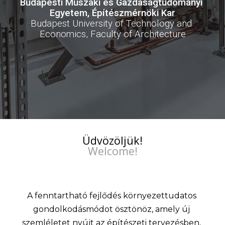
Budapesti Műszaki és Gazdaságtudományi 
Egyetem, Építészmérnöki Kar
Budapest University of Technology and 
Economics, Faculty of Architecture
Üdvözöljük!
Welcome!
A fenntartható fejlődés környezettudatos 
gondolkodásmódot ösztönöz, amely új 
szemléletet 
nyújt 
az építészeti tervezésben, 